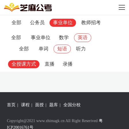
全部
公务员
事业单位
教师招考
全部
事业单位
数学
英语
全部
单词
短语
听力
全授课方式
直播
录播
首页
|
课程
|
面授
|
题库
|
全国分校
Copyright@2021 www.zhimagk.cn All Right Reserived
粤
ICP20016761号