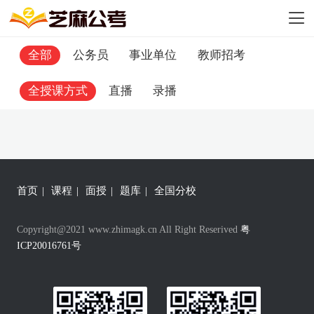
全部
公务员
事业单位
教师招考
全授课方式
直播
录播
首页
|
课程
|
面授
|
题库
|
全国分校
Copyright@2021 www.zhimagk.cn All Right Reserived
粤
ICP20016761号