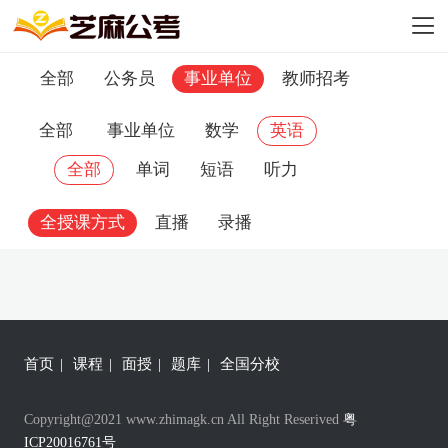
全部
公务员
事业单位
教师招考
全部
事业单位
数学
英语
全部
单词
短语
听力
全授课方式
直播
录播
首页
|
课程
|
面授
|
题库
|
全国分校
Copyright@2021 www.zhimagk.cn All Right Reserived
粤
ICP20016761号