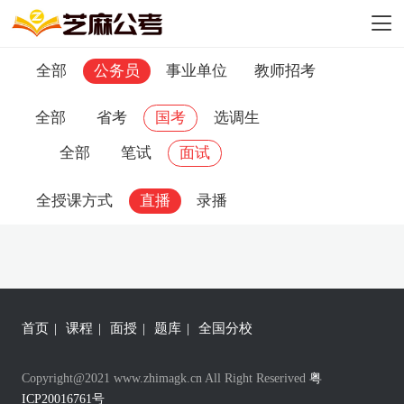
全部
公务员
事业单位
教师招考
全部
省考
国考
选调生
全部
笔试
面试
全授课方式
直播
录播
首页
|
课程
|
面授
|
题库
|
全国分校
Copyright@2021 www.zhimagk.cn All Right Reserived
粤
ICP20016761号