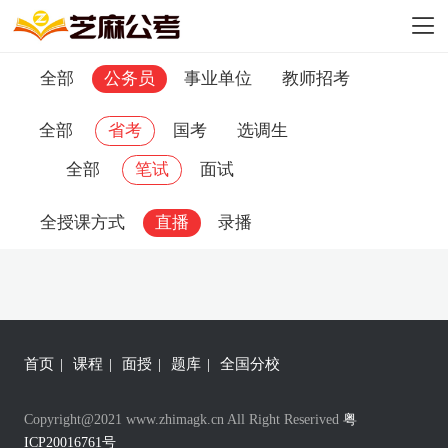
全部
公务员
事业单位
教师招考
全部
省考
国考
选调生
全部
笔试
面试
全授课方式
直播
录播
首页
|
课程
|
面授
|
题库
|
全国分校
Copyright@2021 www.zhimagk.cn All Right Reserived
粤
ICP20016761号