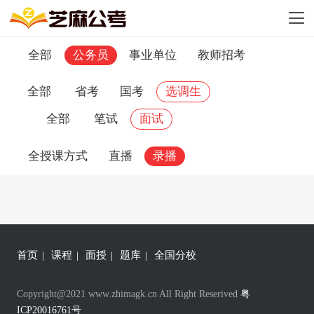
全部
公务员
事业单位
教师招考
全部
省考
国考
选调生
全部
笔试
面试
全授课方式
直播
录播
首页
|
课程
|
面授
|
题库
|
全国分校
Copyright@2021 www.zhimagk.cn All Right Reserived
粤
ICP20016761号